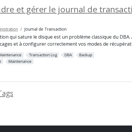
re et gérer le journal de transac
nistration
Journal de Transaction
ction qui sature le disque est un problème classique du DBA
ocages et à configurer correctement vos modes de récupérat
Maintenance
Transaction Log
DBA
Backup
e
Maintenance
 Tags