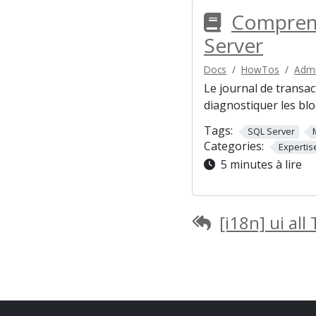
Comprend
Server
Docs
HowTos
Admi
Le journal de transa
diagnostiquer les bl
Tags:
SQL Server
Categories:
Expertis
5 minutes à lire
[i18n] ui all