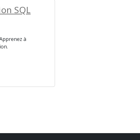
tion SQL
. Apprenez à
ion.