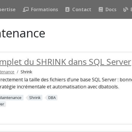
pertise
Formations
Contact
Docs
ntenance
mplet du SHRINK dans SQL Server
tenance
Shrink
ctement la taille des fichiers d’une base SQL Server : bonn
atégie incrémentale et automatisation avec dbatools.
Maintenance
Shrink
DBA
ver