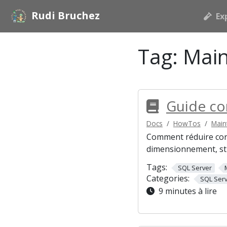
Rudi Bruchez
Ex
Tag:
Mai
Guide co
Docs
HowTos
Main
Comment réduire corre
dimensionnement, str
Tags:
SQL Server
Categories:
SQL Ser
9 minutes à lire