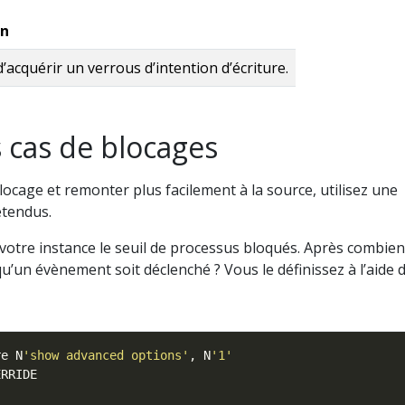
on
’acquérir un verrous d’intention d’écriture.
s cas de blocages
locage et remonter plus facilement à la source, utilisez une
étendus.
 votre instance le seuil de processus bloqués. Après combien
’un évènement soit déclenché ? Vous le définissez à l’aide d
re N
'show advanced options'
, N
'1'