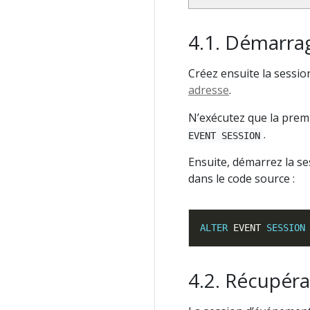
Démarrag
Créez ensuite la sessi
adresse
.
N’exécutez que la premi
.
EVENT SESSION
Ensuite, démarrez la se
dans le code source :
ALTER
 EVENT 
SESSION
Récupérat