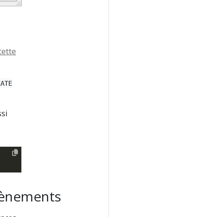
cette
EATE
si
évènements