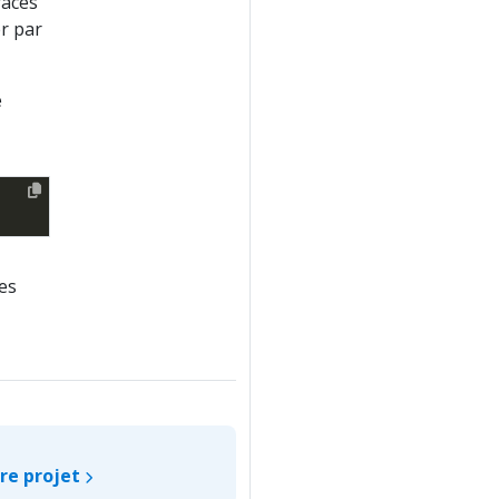
races
r par
e
es
re projet