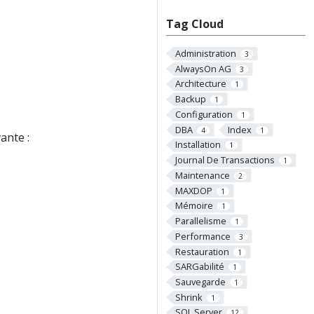
Tag Cloud
Administration
3
AlwaysOn AG
3
Architecture
1
Backup
1
Configuration
1
DBA
Index
4
1
ante :
Installation
1
Journal De Transactions
1
Maintenance
2
MAXDOP
1
Mémoire
1
Parallelisme
1
Performance
3
Restauration
1
SARGabilité
1
Sauvegarde
1
Shrink
1
SQL Server
12