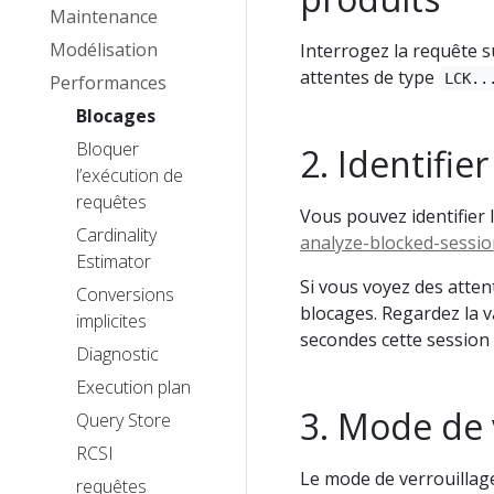
Maintenance
Modélisation
Interrogez la requête s
attentes de type
LCK..
Performances
Blocages
Bloquer
Identifie
l’exécution de
requêtes
Vous pouvez identifier l
Cardinality
analyze-blocked-sessio
Estimator
Si vous voyez des atten
Conversions
blocages. Regardez la 
implicites
secondes cette session 
Diagnostic
Execution plan
Mode de 
Query Store
RCSI
Le mode de verrouillage
requêtes