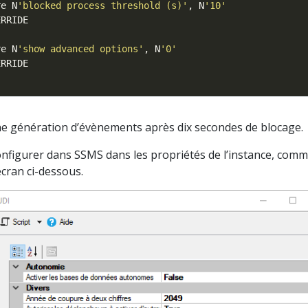
re N
'blocked process threshold (s)'
, N
'10'
re N
'show advanced options'
, N
'0'
e génération d’évènements après dix secondes de blocage.
onfigurer dans SSMS dans les propriétés de l’instance, com
’écran ci-dessous.