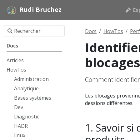
Rudi Bruchez
Ex
Docs
HowTos
Per
Identifi
Docs
blocage
Articles
HowTos
Comment identifier
Administration
Analytique
Les blocages provienne
Bases systèmes
dessions différentes.
Dev
Diagnostic
Savoir si
HADR
linux
produits