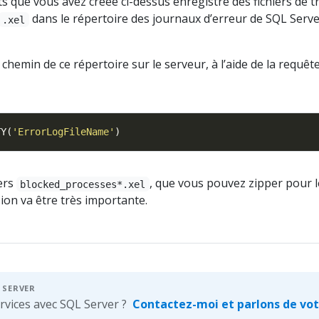
 que vous avez créée ci-dessus enregistre des fichiers de t
dans le répertoire des journaux d’erreur de SQL Serve
.xel
chemin de ce répertoire sur le serveur, à l’aide de la requêt
TY(
'ErrorLogFileName'
iers
, que vous pouvez zipper pour l
blocked_processes*.xel
ion va être très importante.
 SERVER
rvices avec SQL Server ?
Contactez-moi et parlons de vot