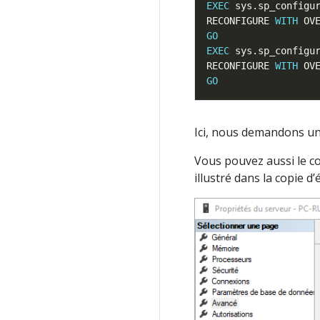
EXEC
 sys.sp_configu
RECONFIGURE 
WITH
GO
EXEC
 sys.sp_configu
RECONFIGURE 
WITH
GO
Ici, nous demandons un
Vous pouvez aussi le c
illustré dans la copie d