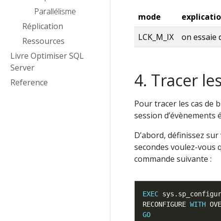
Parallélisme
mode
explicati
Réplication
LCK_M_IX
on essaie d
Ressources
Livre Optimiser SQL
Server
Tracer le
Reference
Pour tracer les cas de b
session d’évènements 
D’abord, définissez sur
secondes voulez-vous qu
commande suivante :
EXEC
 sys.sp_configu
RECONFIGURE 
WITH
GO