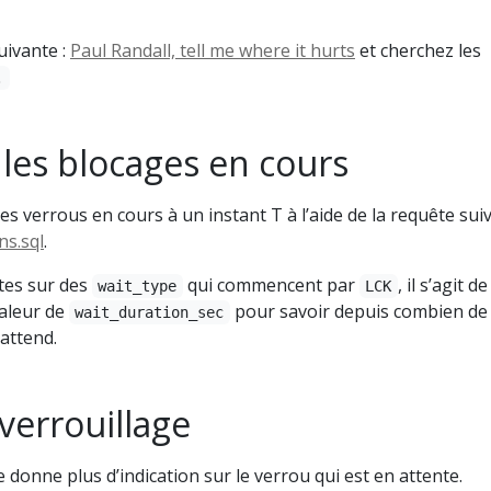
uivante :
Paul Randall, tell me where it hurts
et cherchez les
.
r les blocages en cours
es verrous en cours à un instant T à l’aide de la requête suiv
ns.sql
.
tes sur des
qui commencent par
, il s’agit de
wait_type
LCK
valeur de
pour savoir depuis combien de
wait_duration_sec
attend.
verrouillage
 donne plus d’indication sur le verrou qui est en attente.